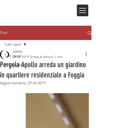
Post
Tutti i post
ADMIN
Tutti i post
28 ott 2019
Tempo di lettura: 1 min
Pergola Apollo arreda un giardino
Bioclimatica
in quartiere residenziale a Foggia
Aggiornamento:
29 ott 2019