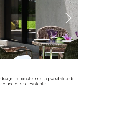
QUBEND
esign minimale, con la possibilità di
La pergola QUBEND Desideri
ad una parete esistente.
per aumentare i posti a sed
singolo modulo. Apertura 