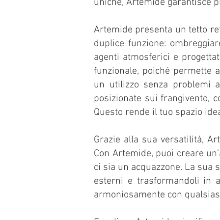
uniche, Artemide garantisce pro
Artemide presenta un tetto retr
duplice funzione: ombreggiare
agenti atmosferici e progetta
funzionale, poiché permette a
un utilizzo senza problemi a
posizionate sui frangivento, c
Questo rende il tuo spazio ide
REPAIRS
Grazie alla sua versatilità, A
Con Artemide, puoi creare un'
ci sia un acquazzone. La sua s
esterni e trasformandoli in a
armoniosamente con qualsiasi s