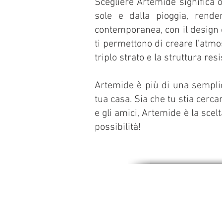
Scegliere Artemide significa 
sole e dalla pioggia, renden
contemporanea, con il design cu
ti permettono di creare l’atmos
triplo strato e la struttura 
Artemide è più di una semplice
tua casa. Sia che tu stia cerca
e gli amici, Artemide è la scel
General Repairs
possibilità!
Specialist Repai
& Vintage Part