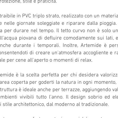
tezione, stile e praticità.
aibile in PVC triplo strato, realizzato con un materia
 nelle giornate soleggiate e riparare dalla pioggia. 
ta per durare nel tempo. Il tetto curvo non è solo 
P
ll’acqua piovana di defluire comodamente sui lati, 
nche durante i temporali. Inoltre, Artemide è per
onsentendoti di creare un'atmosfera accogliente e ra
ale per cene all'aperto o momenti di relax.
rtemide è la scelta perfetta per chi desidera valorizz
area coperta per goderti la natura in ogni momento, s
truttura è ideale anche per terrazze, aggiungendo valo
mbienti vivibili tutto l’anno. Il design sobrio ed e
tile architettonico, dal moderno al tradizionale.