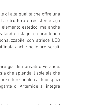
le di alta qualità che offre una
La struttura è resistente agli
un elemento estetico, ma anche
AINTWORK
evitando ristagni e garantendo
sonalizzabile con strisce LED
ffinata anche nelle ore serali.
are giardini privati o verande.
ia che splenda il sole sia che
re e funzionalità ai tuoi spazi
legante di Artemide si integra