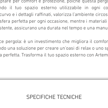
optare per comfort e protezione, poiché questa pergo
do il tuo spazio esterno utilizzabile in ogni con
rvo e i dettagli raffinati, valorizza l’ambiente circo
fera perfetta per ogni occasione, mentre i materiali d
resistente, assicurano una durata nel tempo e una man
 pergola: è un investimento che migliora il comfort, l
ndo una soluzione per creare un'oasi di relax o uno sp
ta perfetta. Trasforma il tuo spazio esterno con Artem
,
rs
s
SPECIFICHE TECNICHE