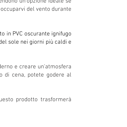
 rendono un'opzione ideale se
reoccuparvi del vento durante
AINTWORK
y paint, Custom
etto in PVC oscurante ignifugo
g & Variety of Custom
ade Artwork
l sole nei giorni più caldi e
oderno e creare un'atmosfera
 o di cena, potete godere al
questo prodotto trasformerà