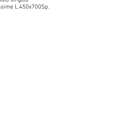
ulo singolo
sime L.450x700Sp.