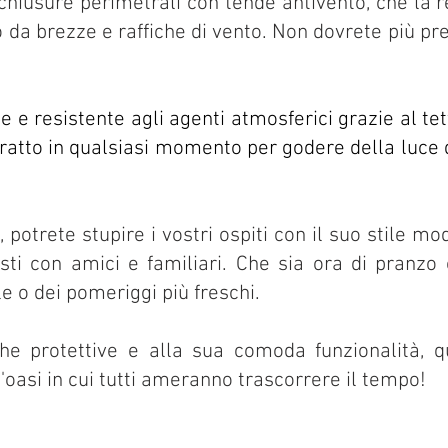
i chiusure perimetrali con tende antivento, che la
o da brezze e raffiche di vento. Non dovrete più p
UPHOLSTERY
P
Spra
 e resistente ag
li agenti atmosferici grazie al t
Stencillin
M
ratto in qualsiasi momento per godere della luce de
otrete stupire i vostri ospiti con il suo stile m
sti con amici e familiari. Che sia ora di pranzo
e o dei pomeriggi più freschi.
iche protettive e alla sua comoda funzionalità, 
'oasi in cui tutti ameranno trascorrere il tempo!
s