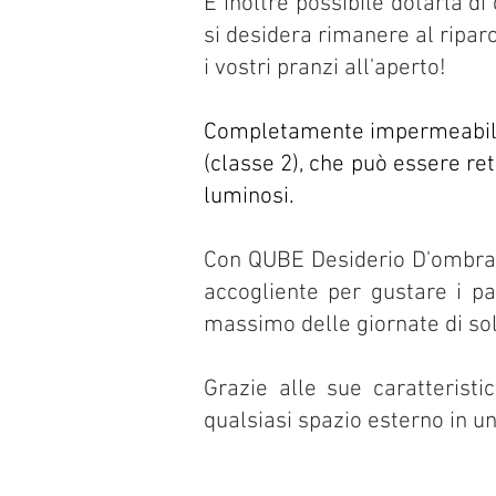
È inoltre possibile dotarla d
si desidera rimanere al ripar
i vostri pranzi all'aperto!
Completamente impermeabile
(classe 2), che può essere ret
luminosi.
Con QUBE Desiderio D'ombra, p
accogliente per gustare i pa
massimo delle giornate di sol
Grazie alle sue caratterist
qualsiasi spazio esterno in un
General Repairs,
Specialist Repair
& Vintage Parts