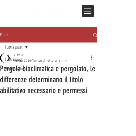
Post
Tutti i post
ADMIN
Tutti i post
9 mag 2024
Tempo di lettura: 2 min
Pergola bioclimatica e pergolato, le
Bioclimatica
differenze determinano il titolo
abilitativo necessario e permessi