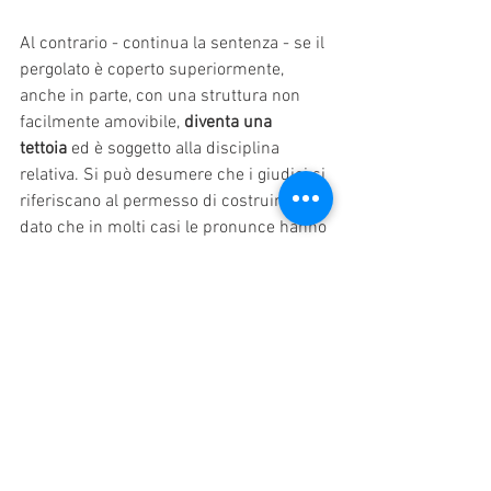
Al contrario - continua la sentenza - se il 
pergolato è coperto superiormente, 
anche in parte, con una struttura non 
facilmente amovibile, 
diventa una 
tettoia
 ed è soggetto alla disciplina 
relativa. Si può desumere che i giudici si 
riferiscano al permesso di costruire, 
dato che in molti casi le pronunce hanno 
concluso che per la realizzazione di una 
tettoia è indispensabile il 
rilascio del 
permesso di costruire
.
Sulla base di queste spiegazioni, i 
giudici hanno escluso che la pergola 
bioclimatica, chiusa su tre lati e con una 
copertura non amovibile, possa essere 
considerata edilizia libera.