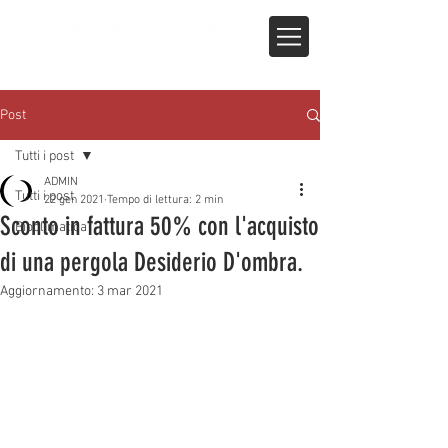
Post
Tutti i post
ADMIN
Tutti i post
22 gen 2021
Tempo di lettura: 2 min
Sconto in fattura 50% con l'acquisto
Bioclimatica
di una pergola Desiderio D'ombra.
Aggiornamento:
3 mar 2021