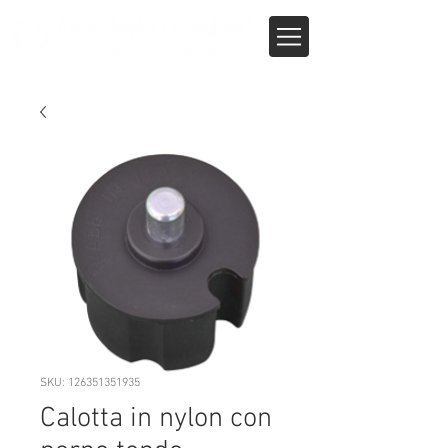
SKU: 126351351935
Calotta in nylon con