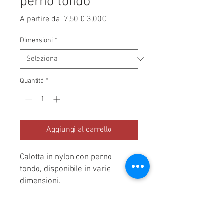
perno tondo
Prezzo regolare
Prezzo scontato
A partire da
 7,50 € 
3,00€
Dimensioni
*
Quantità
*
Aggiungi al carrello
Calotta in nylon con perno
tondo, disponibile in varie
dimensioni.